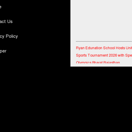
e
act Us
cy Policy
Ryan Edunation School Hosts Uni
Sports Tournament 2026 with Spe
per
Olympics Bharat Rajasthan
Tata Hitachi Strengthens Presence
Rajasthan with theInauguration of
Regional Sales Office at Jobner, J
Shriram General Insurance Delive
Stellar Q1FY27 :23% YoY Premiu
Growth, Motor Insurance Surges t
Bharat Electronics Limited and Esr