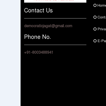
Hom
Contact Us
Cont
democraticjagat@gmail.com
Priva
Phone No.
E-Pa
+91-8003488941