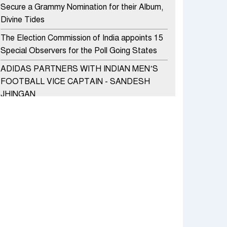
Secure a Grammy Nomination for their Album,
Divine Tides
The Election Commission of India appoints 15
Special Observers for the Poll Going States
ADIDAS PARTNERS WITH INDIAN MEN’S
FOOTBALL VICE CAPTAIN - SANDESH
JHINGAN
HERO MOTOCORP SELLS 3.8 LAKH UNITS
OF MOTORCYCLES AND SCOOTERS IN
JANUARY 2022
Apollo Hospitals Group and Microsoft India
redefine healthcare process for Microsoft
Teams users
DSP Investment Managers unveils OFO (Old
Fund Offering) of DSP Flexi Cap Fund