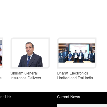
Shriram General
Bharat Electronics
e
Insurance Delivers
Limited and Esri India
Stellar Q1FY27 :23%
Join Hands to
ew
YoY Premium Growth,
Strengthen India’s
e
Motor Insurance
Defence Capabilities
nt Link
Current News
Surges to 25%