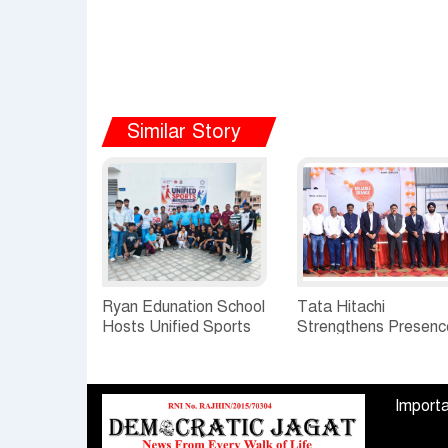
Similar Story
Ryan Edunation School
Tata Hitachi
Hosts Unified Sports
Strengthens Presenc
Tournament 2026 with
in Rajasthan with
Special Olympics
theInauguration of N
Bharat Rajasthan
Regional Sales Offic
Importa
at Jobner, Jaipur