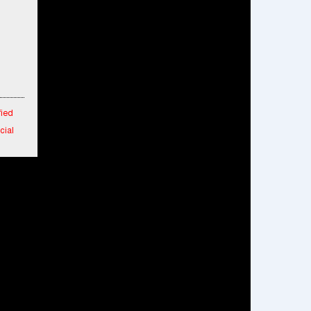
fied
cial
 in
 New
aipur
rs
m
o 25%
i