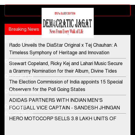
Advertisement block
Breaking News
Popular news
Important Link
Rado Unveils the DiaStar Original x Tej Chauhan: A
Contact Us
Timeless Symphony of Heritage and Innovation
Home
Stewart Copeland, Ricky Kej and Lahari Music Secure
democraticjagat@gmail.com
a Grammy Nomination for their Album, Divine Tides
Contact Us
Phone No.
The Election Commission of India appoints 15 Special
Observers for the Poll Going States
Privacy Policy
ADIDAS PARTNERS WITH INDIAN MEN’S
+91-8003488941
E-Paper
FOOTBALL VICE CAPTAIN - SANDESH JHINGAN
Current News
HERO MOTOCORP SELLS 3.8 LAKH UNITS OF
MOTORCYCLES AND SCOOTERS IN JANUARY
2022